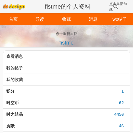
点击重新加
fistme的个人资料
载
首页
导读
收藏
消息
wo帖子
点击重新加载
fistme
查看消息
我的帖子
我的收藏
积分
1
时空币
62
时之结晶
4456
贡献
46