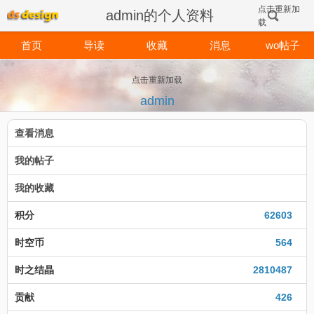
点击重新加
admin的个人资料
载
首页
导读
收藏
消息
wo帖子
点击重新加载
admin
查看消息
我的帖子
我的收藏
积分
62603
时空币
564
时之结晶
2810487
贡献
426